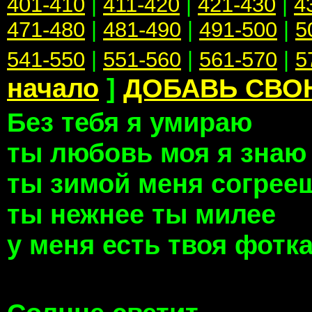
401-410
|
411-420
|
421-430
|
4
471-480
|
481-490
|
491-500
|
5
541-550
|
551-560
|
561-570
|
5
начало
]
ДОБАВЬ СВО
Без тебя я умираю
ты любовь моя я знаю
ты зимой меня согрее
ты нежнее ты милее
у меня есть твоя фот