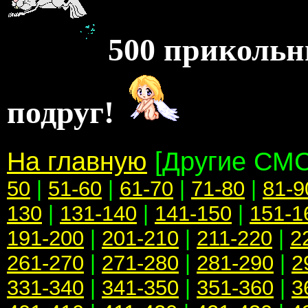
500 прикольн
подруг!
На главную
[Другие СМ
50
|
51-60
|
61-70
|
71-80
|
81-9
130
|
131-140
|
141-150
|
151-1
191-200
|
201-210
|
211-220
|
2
261-270
|
271-280
|
281-290
|
2
331-340
|
341-350
|
351-360
|
3