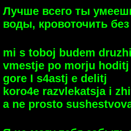
Лучше всего ты умеешь
воды, кровоточить без 
mi s toboj budem druzhi
vmestje po morju hoditj
gore I s4astj e delitj
koro4e razvlekatsja i zhi
a ne prosto sushestvovatj