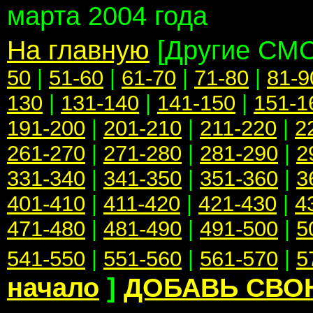
марта 2004 года
На главную
[Другие СМ
50
|
51-60
|
61-70
|
71-80
|
81-9
130
|
131-140
|
141-150
|
151-1
191-200
|
201-210
|
211-220
|
2
261-270
|
271-280
|
281-290
|
2
331-340
|
341-350
|
351-360
|
3
401-410
|
411-420
|
421-430
|
4
471-480
|
481-490
|
491-500
|
5
541-550
|
551-560
|
561-570
|
5
начало
]
ДОБАВЬ СВО