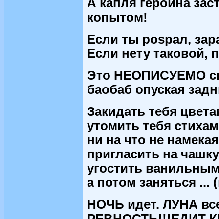
А капля героина зас
копытом!
Если ты posрал, зара
Если нету таковой, 
Это НЕОПИСУЕМО ска
баобаб опуская зад
Закидать тебя цвета
утомить тебя стихам
ни на что не намекая
пригласить на чашку
угостить ванильным
а потом заняться ...
НОЧЬ идет. ЛУНА вс
РЕВНОСТЬ!!!ЕДИТ К