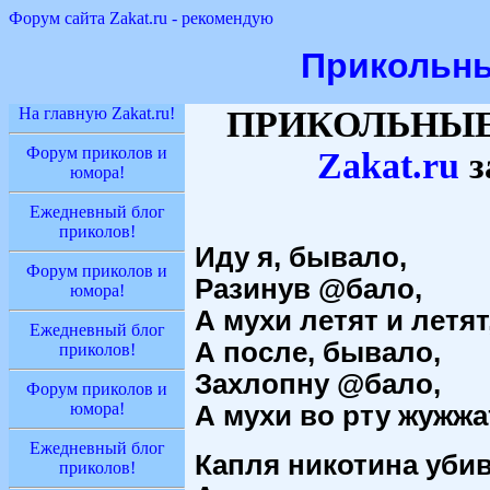
Форум сайта Zakat.ru - рекомендую
П
рикольн
На главную Zakat.ru!
ПРИКОЛЬНЫЕ
Форум приколов и
Zakat
.ru
з
юмора!
Ежедневный блог
приколов!
Иду я, бывало,
Форум приколов и
Разинув @бало,
юмора!
А мухи летят и летят,
Ежедневный блог
А после, бывало,
приколов!
Захлопну @бало,
Форум приколов и
юмора!
А мухи во рту жужжа
Ежедневный блог
Капля никотина уби
приколов!