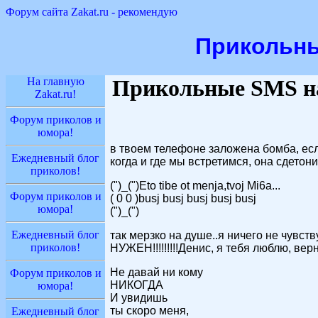
Форум сайта Zakat.ru - рекомендую
Прикольн
На главную
Прикольные SMS 
Zakat.ru!
Форум приколов и
юмора!
в твоем телефоне заложена бомба, есл
Ежедневный блог
когда и где мы встретимся, она сдетонир
приколов!
(")_(")Eto tibe ot menja,tvoj Mi6a...
Форум приколов и
( 0 0 )busj busj busj busj busj
юмора!
(")_(")
Ежедневный блог
так мерзко на душе..я ничего не чувст
приколов!
НУЖЕН!!!!!!!!!Денис, я тебя люблю, верн
Не давай ни кому
Форум приколов и
НИКОГДА
юмора!
И увидишь
ты скоро меня,
Ежедневный блог