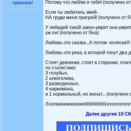
Потому что люблю я тебя! (получено от
приколов!
Если ты любитель змей-
НА груди меня пригрей! (получено от Я
У лебедей такой закон-умрет она-умрет 
уж он! (получено от Яна)
Любовь-это сказка...А потом- коляска!!!
Любовь-это река, в которой тонут два д
Стоят девчонки, стоят в сторонке, плат
по статистике:
3 голубых,
2 алкоголика,
3 разведенных,
4 наркомана,
и 1 нормальный, но женат... (получено 
Ллллююююююююббббббббллллллллллю
Далее другие 10 С
ПОДПИШИСЬ 