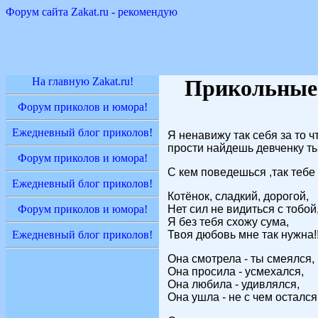
Форум сайта Zakat.ru - рекомендую
На главную Zakat.ru!
Прикольные
Форум приколов и юмора!
Ежедневный блог приколов!
Я ненавижу так себя за то ч
прости найдешь девченку ты 
Форум приколов и юмора!
С кем поведешься ,так тебе
Ежедневный блог приколов!
Котёнок, сладкий, дорогой,
Форум приколов и юмора!
Нет сил не видиться с тобой
Я без тебя схожу сума,
Ежедневный блог приколов!
Твоя дюбовь мне так нужна!!
Она смотрела - ты смеялся,
Она просила - усмехался,
Она любила - удивлялся,
Она ушла - не с чем остался