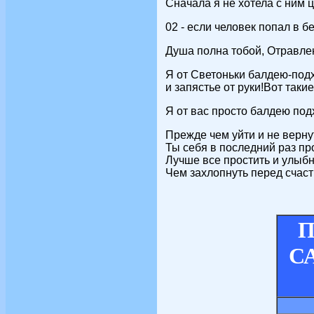
Сначала я не хотела с ним 
02 - если человек попал в бе
Душа полна тобой, Отравлена
Я от Светоньки балдею-подх
и запястье от руки!Вот такие
Я от вас просто балдею под
Прежде чем уйти и не верну
Ты себя в последний раз пр
Лучше все простить и улыбн
Чем захлопнуть перед счаст
П
СА