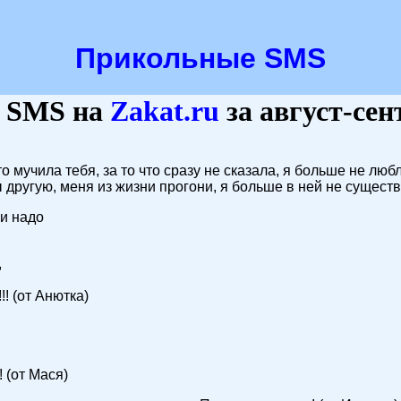
Прикольные SMS
 SMS на
Zakat
.ru
за август-сен
то мучила тебя, за то что сразу не сказала, я больше не лю
другую, меня из жизни прогони, я больше в ней не существу
 и надо
,
!! (от Анютка)
! (от Мася)