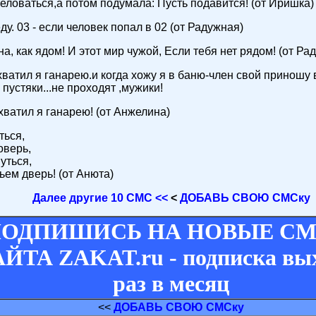
целоваться,а потом подумала: Пусть подавится! (от Иришка)
ду. 03 - если человек попал в 02 (от Радужная)
, как ядом! И этот мир чужой, Если тебя нет рядом! (от Ра
ватил я ганарею.и когда хожу я в баню-член свой приношу 
 пустяки...не проходят ,мужики!
хватил я ганарею! (от Анжелина)
ться,
оверь,
уться,
ьем дверь! (от Анюта)
Далее другие 10 СМС <<
<
ДОБАВЬ СВОЮ СМСку
ОДПИШИСЬ НА НОВЫЕ СМ
ЙТА ZAKAT.ru - подписка вы
раз в месяц
<<
ДОБАВЬ СВОЮ СМСку