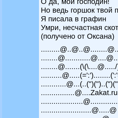
О да, мой господин!
Но ведь горшок твой 
Я писала в графин
Умри, несчастная скот
(получено от Оксана)
.........@..@..@........
........@............@....@..
........@.......(\(\....@.....
..........@.....(=':')........('
............@...(..(")(")..(")
................@....Zakat.r
....................@...........
........................@.....@