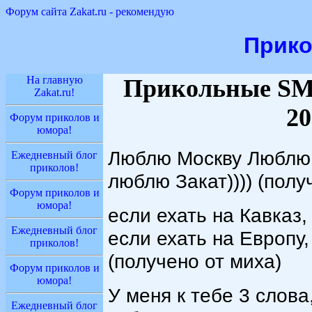
Форум сайта Zakat.ru - рекомендую
Прик
На главную
Прикольные SM
Zakat.ru!
20
Форум приколов и
юмора!
Люблю Москву Люблю 
Ежедневный блог
приколов!
люблю Закат)))) (получ
Форум приколов и
юмора!
если ехать на Кавказ,
Ежедневный блог
если ехать на Европу,
приколов!
(получено от миха)
Форум приколов и
юмора!
У меня к тебе 3 слова
Ежедневный блог