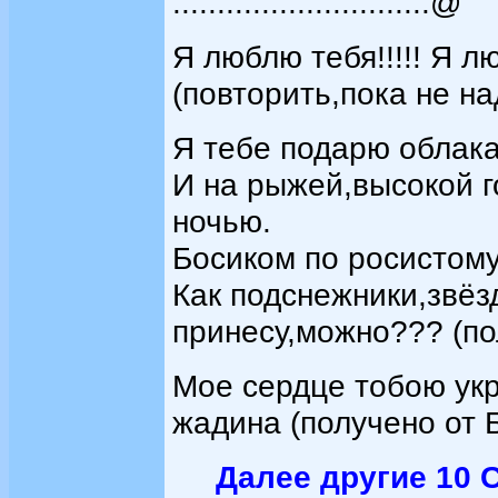
.............................@
Я люблю тебя!!!!! Я л
(повторить,пока не на
Я тебе подарю облак
И на рыжей,высокой г
ночью.
Босиком по росистому
Как подснежники,звёзд
принесу,можно??? (по
Мое сердце тобою укр
жадина (получено от 
Далее другие 10 