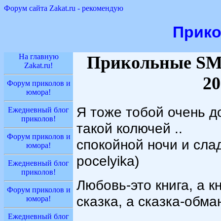
Форум сайта Zakat.ru - рекомендую
Прик
На главную
Прикольные SM
Zakat.ru!
20
Форум приколов и
юмора!
Я тоже тобой очень д
Ежедневный блог
приколов!
такой колючей ..
Форум приколов и
спокойной ночи и слад
юмора!
pocelyika)
Ежедневный блог
приколов!
Любовь-это книга, а к
Форум приколов и
сказка, а сказка-обман
юмора!
Ежедневный блог