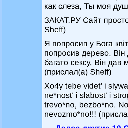
как слеза, Ты моя душ
ЗАКАТ.РУ Сайт просто за
Sheff)
Я попросив у Бога квіт
попросив дерево, Він 
багато сексу, Він дав
(прислал(а) Sheff)
Xo4y tebe videt' i slywat
ne*nost' i slabost' i st
trevo*no, bezbo*no. No 
nevozmo*no!!! (прислал