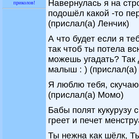
Навернулась я на стро
приколов!
подошёл какой -то пер
(прислал(а) Ленчик)
А что будет если я те
так чтоб ты потела в
можешь угадать? Так 
малыш : ) (прислал(а)
Я люблю тебя, скучаю.
(прислал(а) Момо)
Бабы полят кукурузу 
греет и печет менстру
Ты нежна как шёлк, Ты