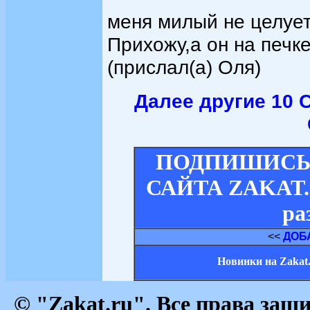
меня милый не целует
Прихожу,а он на печк
(прислал(а) Оля)
Далее другие 10 
ПОДПИШИСЬ 
САЙТА ZAKAT.ru
ра
<<
ДОБ
Новинки на Zakat
© "Zakat.ru". Все права за