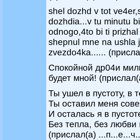
shel dozhd v tot ve4er,
dozhdia...v tu minutu b
odnogo,4to bi ti prizhal
shepnul mne na ushla j
zvezdo4ka...... (присл
Cпокойной др04и милы
будет мной! (прислал
Ты ушел в пустоту, в т
Ты оставил меня сове
И осталась я в пустоте
Без тепла, без любви и
(прислал(а) ...п...е...ч...