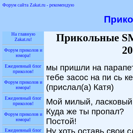
Форум сайта Zakat.ru - рекомендую
Прик
На главную
Прикольные S
Zakat.ru!
20
Форум приколов и
юмора!
мы пришли на парапет
Ежедневный блог
приколов!
тебе засос на пи сь к
Форум приколов и
(прислал(а) Катя)
юмора!
Ежедневный блог
Мой милый, ласковый,
приколов!
Куда же ты пропал?
Форум приколов и
Постой!
юмора!
Ну хоть оставь свои с
Ежедневный блог