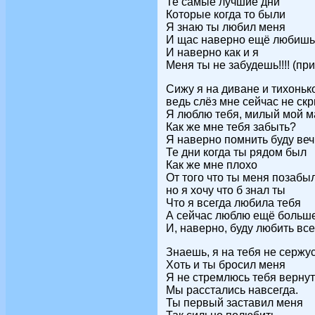
Те самые лучшие дни
Которые когда то были
Я знаю ты любил меня
И щас наверно ещё любишь
И наверно как и я
Меня ты не забудешь!!!! (п
Сижу я на диване и тихоньк
ведь слёз мне сейчас не ск
Я люблю тебя, милый мой м
Как же мне тебя забыть?
Я наверно помнить буду ве
Те дни когда ты рядом был
Как же мне плохо
От того что ты меня позабы
но я хочу что б знал ты
Что я всегда любила тебя
А сейчас люблю ещё больш
И, наверно, буду любить все
Знаешь, я на тебя не сержу
Хоть и ты бросил меня
Я не стремлюсь тебя вернут
Мы расстались навсегда.
Ты первый заставил меня