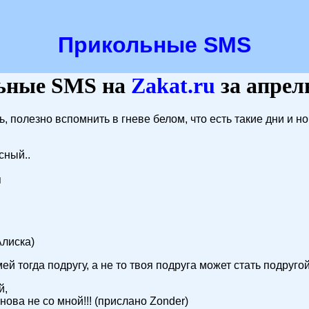
Прикольные SMS
ьные SMS на
Zakat
.ru
за апрел
ь, полезно вспомнить в гневе белом, что есть такие дни и 
сный..
я
Алиска)
ей тогда подругу, а не то твоя подруга может стать подругой
й,
ова не со мной!!! (прислано Zonder)