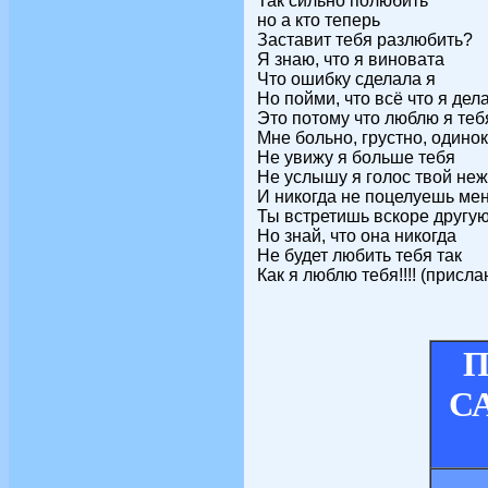
Так сильно полюбить
но а кто теперь
Заставит тебя разлюбить?
Я знаю, что я виновата
Что ошибку сделала я
Но пойми, что всё что я дел
Это потому что люблю я теб
Мне больно, грустно, одино
Не увижу я больше тебя
Не услышу я голос твой не
И никогда не поцелуешь мен
Ты встретишь вскоре другу
Но знай, что она никогда
Не будет любить тебя так
Как я люблю тебя!!!! (присл
П
СА