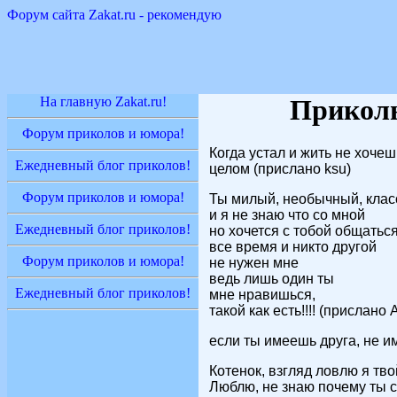
Форум сайта Zakat.ru - рекомендую
На главную Zakat.ru!
Прикол
Форум приколов и юмора!
Когда устал и жить не хочеш
Ежедневный блог приколов!
целом (прислано ksu)
Форум приколов и юмора!
Ты милый, необычный, клас
и я не знаю что со мной
Ежедневный блог приколов!
но хочется с тобой общатьс
все время и никто другой
Форум приколов и юмора!
не нужен мне
ведь лишь один ты
Ежедневный блог приколов!
мне нравишься,
такой как есть!!!! (прислано 
если ты имеешь друга, не им
Котенок, взгляд ловлю я тво
Люблю, не знаю почему ты сн