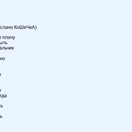
рислано КоШеЧкА)
о плачу
рыть
альчик
чно
л
е
гда
сь
ь