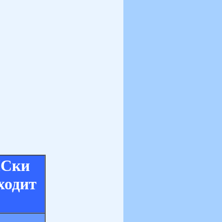
Ски
ходит