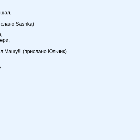
ышал,
ислано Sashka)
,
ери,
 Машу!!! (прислано Юльчик)
и