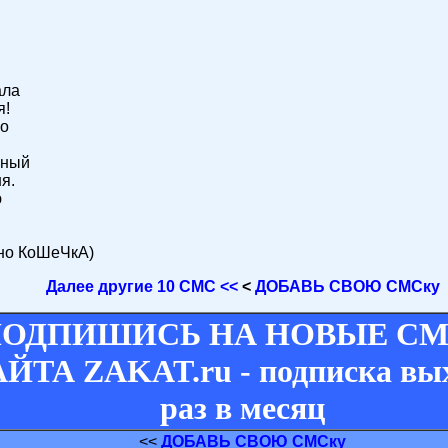
ала
я!
ко
жный
я.
ю
ано КоШеЧкА)
Далее другие 10 СМС <<
<
ДОБАВЬ СВОЮ СМСку
ОДПИШИСЬ НА НОВЫЕ СМ
ЙТА ZAKAT.ru - подписка вы
раз в месяц
<<
ДОБАВЬ СВОЮ СМСку