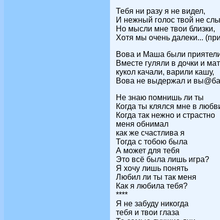
Тебя ни разу я не видел,
И нежный голос твой не сл
Но мысли мне твои близки,
Хотя мы очень далеки... (пр
Вова и Маша были приятели
Вместе гуляли в дочки и мат
кукол качали, варили кашу,
Вова не выдержал и вы@бал
Не знаю помнишь ли ты
Когда ты клялся мне в любв
Когда так нежно и страстно
меня обнимал
как же счастлива я
Тогда с тобою была
А может для тебя
Это всё была лишь игра?
Я хочу лишь понять
Любил ли ты так меня
Как я любила тебя?
****
Я не забуду никогда
тебя и твои глаза