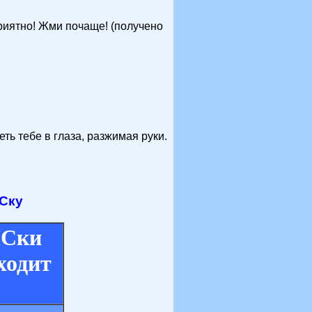
риятно! Жми почаще! (получено
ть тебе в глаза, разжимая руки.
Ску
Ски
ходит