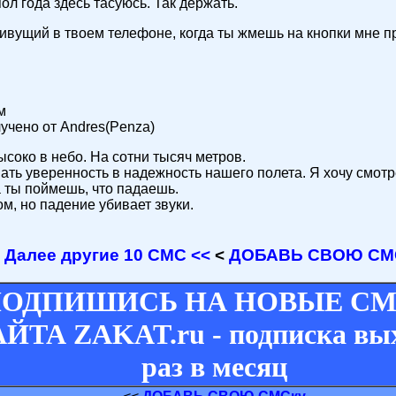
ол года здесь тасуюсь. Так держать.
ивущий в твоем телефоне, когда ты жмешь на кнопки мне п
м
лучено от Andres(Penza)
ысоко в небо. На сотни тысяч метров.
ать уверенность в надежность нашего полета. Я хочу смотре
а ты поймешь, что падаешь.
м, но падение убивает звуки.
Далее другие 10 СМС <<
<
ДОБАВЬ СВОЮ СМ
ОДПИШИСЬ НА НОВЫЕ СМ
ЙТА ZAKAT.ru - подписка вы
раз в месяц