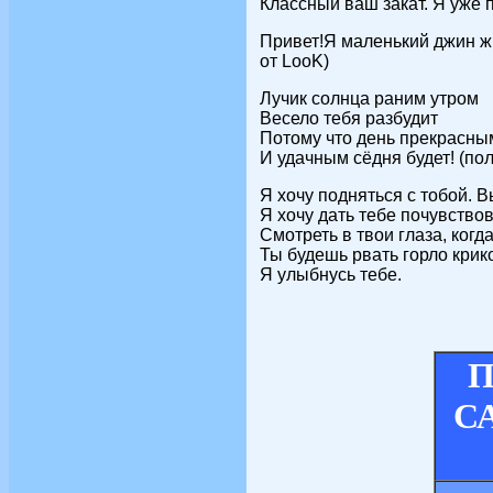
Классный ваш закат. Я уже п
Привет!Я маленький джин ж
от LooK)
Лучик солнца раним утром
Весело тебя разбудит
Потому что день прекрасны
И удачным сёдня будет! (по
Я хочу подняться с тобой. В
Я хочу дать тебе почувствов
Смотреть в твои глаза, когд
Ты будешь рвать горло крико
Я улыбнусь тебе.
П
СА