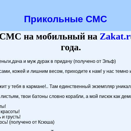
Прикольные СМС
СМС на мобильный на
Zakat
.
года.
еньги,дача и муж дурак в придачу (получено от Эльф)
сами, кожей и лишним весом, приходите к нам! у нас темно 
жит у тебя в кармане!.. Там единственный экземпляр уникал
истьям, твои батоны словно корабли, а мой писюк как демон
ты!
 красоты!
и грусть!
юсь! (получено от Ксюша)