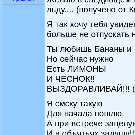
льду.... (получено от 
Я так хочу тебя увиде
больше не отпускать н
Ты любишь Бананы и
Но сейчас нужно
Есть ЛИМОНЫ
И ЧЕСНОК!!
ВЫЗДОРАВЛИВАЙ!!! (п
Я смску такую
Для начала пошлю,
А при встрече зацелу
И в объятьях задушу!!