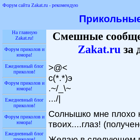
Форум сайта Zakat.ru - рекомендую
Прикольны
На главную
Смешные сообще
Zakat.ru!
Zakat
.ru
за 
Форум приколов и
юмора!
>@<
Ежедневный блог
приколов!
c(*.*)э
Форум приколов и
.~/_\~
юмора!
.../|
Ежедневный блог
приколов!
Солнышко мне плохо к
Форум приколов и
твоих....глаз! (получе
юмора!
Ежедневный блог
Желаю в следующем го
приколов!