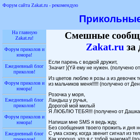
Форум сайта Zakat.ru - рекомендую
Прикольны
На главную
Смешные сообще
Zakat.ru!
Zakat
.ru
за 
Форум приколов и
юмора!
Если парень с водкой дружит,
Ежедневный блог
Значит }{Yй ему не нужен. (получено о
приколов!
Из цветов люблю я розы а из девочек т
Форум приколов и
из мальчиков меня!!!!! (получено от Ден
юмора!
Розочка у моря,
Ежедневный блог
Ландыш у ручья,
приколов!
Дорогой мой милый
Я ЛЮБЛЮ ТЕБЯ!!! (получено от Дашка
Форум приколов и
Напиши мне SMS я ведь жду,
юмора!
Без сообщения твоего прожить и дня не
С ума схожу, когда звенит сигнал из те
Ежедневный блог
Как хорошо, что я с тобой знакома!! (п
приколов!