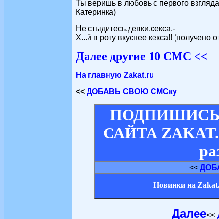
Ты веришь в любовь с первого взгляда
Катеринка)
Не стыдитесь,девки,секса,-
Х...й в роту вкуснее кекса!! (получено от
Далее другие 10 СМС <<
На главную Zakat.ru
<<
ДОБАВЬ СВОЮ СМСку
ПОДПИШИСЬ 
САЙТА ZAKAT.ru
ра
<<
ДОБ
Новинки на Zakat
Далее
<<