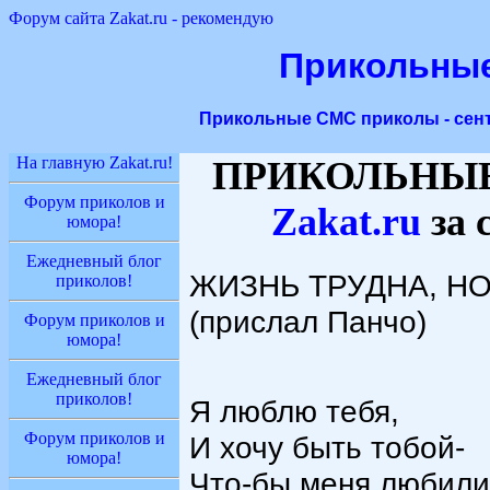
Форум сайта Zakat.ru - рекомендую
Прикольны
Прикольные СМС приколы - сен
На главную Zakat.ru!
ПРИКОЛЬНЫЕ
Форум приколов и
Zakat
.ru
за 
юмора!
Ежедневный блог
ЖИЗНЬ ТРУДНА, НО,
приколов!
(прислал Панчо)
Форум приколов и
юмора!
Ежедневный блог
приколов!
Я люблю тебя,
Форум приколов и
И хочу быть тобой-
юмора!
Что-бы меня любили